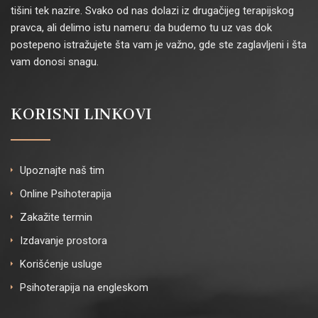
tišini tek nazire. Svako od nas dolazi iz drugačijeg terapijskog
pravca, ali delimo istu nameru: da budemo tu uz vas dok
postepeno istražujete šta vam je važno, gde ste zaglavljeni i šta
vam donosi snagu.
KORISNI LINKOVI
Upoznajte naš tim
Online Psihoterapija
Zakažite termin
Izdavanje prostora
Korišćenje usluge
Psihoterapija na engleskom