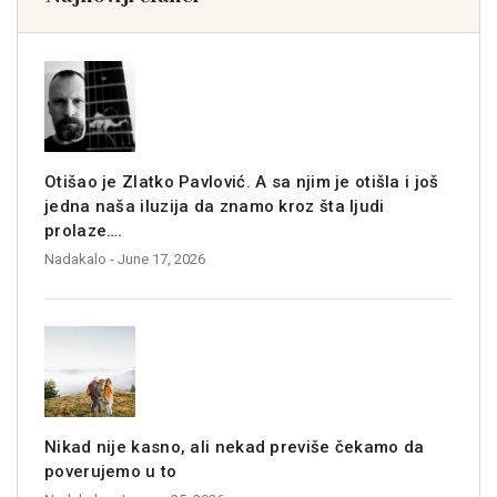
Otišao je Zlatko Pavlović. A sa njim je otišla i još
jedna naša iluzija da znamo kroz šta ljudi
prolaze….
Nadakalo
- June 17, 2026
Nikad nije kasno, ali nekad previše čekamo da
poverujemo u to